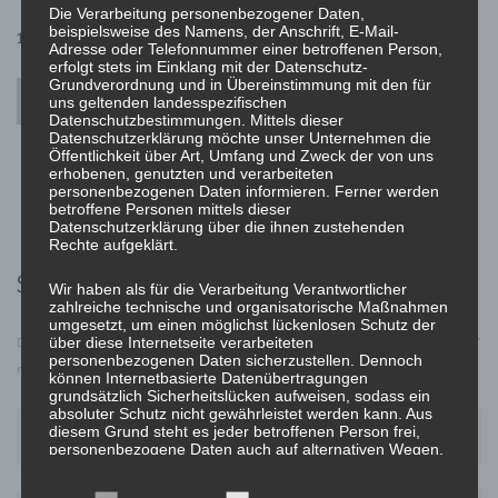
Die Verarbeitung personenbezogener Daten,
beispielsweise des Namens, der Anschrift, E-Mail-
1 Kommentar
Adresse oder Telefonnummer einer betroffenen Person,
erfolgt stets im Einklang mit der Datenschutz-
Grundverordnung und in Übereinstimmung mit den für
Mr WordPress
uns geltenden landesspezifischen
Datenschutzbestimmungen. Mittels dieser
Antworten
8 Juni, 2020 um 6:58 a.m. Uhr
Datenschutzerklärung möchte unser Unternehmen die
Öffentlichkeit über Art, Umfang und Zweck der von uns
Hi, this is a comment.
To delete a comment, just log in and view
erhobenen, genutzten und verarbeiteten
the post's comments. There you will have the option to edit or
personenbezogenen Daten informieren. Ferner werden
betroffene Personen mittels dieser
delete them.
Datenschutzerklärung über die ihnen zustehenden
Rechte aufgeklärt.
Schreibe einen Kommentar
Wir haben als für die Verarbeitung Verantwortlicher
zahlreiche technische und organisatorische Maßnahmen
umgesetzt, um einen möglichst lückenlosen Schutz der
über diese Internetseite verarbeiteten
Deine E-Mail-Adresse wird nicht veröffentlicht.
Erforderliche Felder sind mit
*
personenbezogenen Daten sicherzustellen. Dennoch
markiert
können Internetbasierte Datenübertragungen
grundsätzlich Sicherheitslücken aufweisen, sodass ein
absoluter Schutz nicht gewährleistet werden kann. Aus
diesem Grund steht es jeder betroffenen Person frei,
personenbezogene Daten auch auf alternativen Wegen,
beispielsweise telefonisch, an uns zu übermitteln.