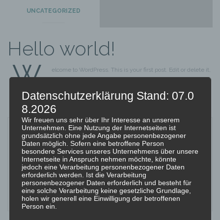
UNCATEGORIZED
Hello world!
W
elcome to WordPress. This is your first post. Edit or delete it,
then start writing!
Datenschutzerklärung
Stand: 07.0
8.2026
Wir freuen uns sehr über Ihr Interesse an unserem
Unternehmen. Eine Nutzung der Internetseiten ist
grundsätzlich ohne jede Angabe personenbezogener
Daten möglich. Sofern eine betroffene Person
besondere Services unseres Unternehmens über unsere
Internetseite in Anspruch nehmen möchte, könnte
jedoch eine Verarbeitung personenbezogener Daten
erforderlich werden. Ist die Verarbeitung
personenbezogener Daten erforderlich und besteht für
CScheuerl
eine solche Verarbeitung keine gesetzliche Grundlage,
holen wir generell eine Einwilligung der betroffenen
Person ein.